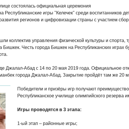
толице состоялась официальная церемония
а Республиканские игры "Келечек" среди воспитанников д
развития регионов и цифровизации страны с участием сбор
ли коллектив управления физической культуры и спорта, т
а Бишкек. Честь города Бишкек на Республиканских играх б
рта.
оде Джалал-Абад с 14 по 20 мая 2019 года. Официальное от
манбек города Джалал-Абад. Закрытие пройдёт там же 20 ма
Победители и призёры игр получают преимущество
Республиканское училище олимпийского резерва и
Игры проводятся в 3 этапа:
1-ый этап – районные игры;