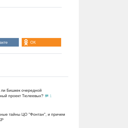
акте
ОК
 ли Бишкек очередной
ьный проект Тюлеевых?
1
ные тайны ЦО "Фонтан", и причем
КР