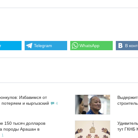
r
Telegram
WhatsApp
В конт
ронкулов: Избавимся от
Выдержит
, потеряем и кыргызский
строител
4
е 150 тысяч долларов
Удивитель
а породы Арашан в
тут ГКНБ 
1