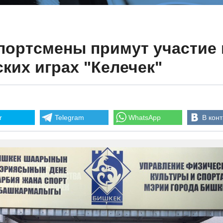
портсмены примут участие 
ких играх "Келечек"
r
Telegram
WhatsApp
В конт