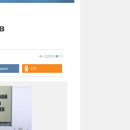
в
2203
0
акте
ОК