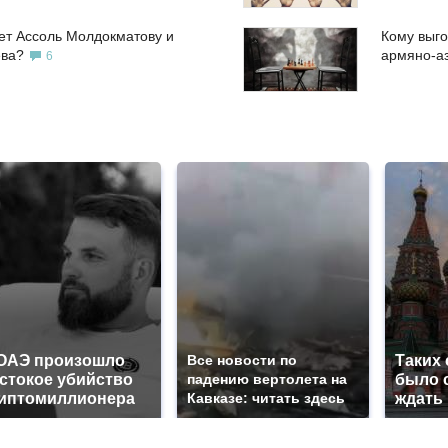
ет Ассоль Молдокматову и
Кому выго
ева?
армяно-а
6
ОАЭ произошло
Все новости по
Таких
стокое убийство
падению вертолета на
было с
иптомиллионера
Кавказе: читать здесь
ждать