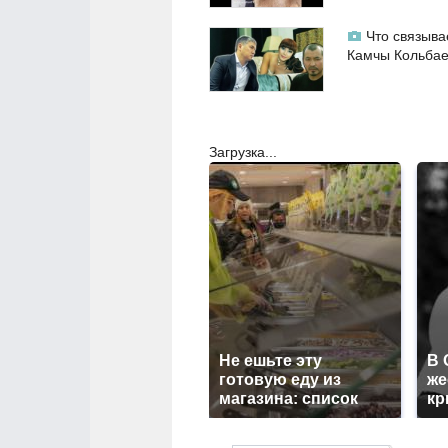
Что связыва
Камчы Кольба
Загрузка...
Не ешьте эту
В 
готовую еду из
же
магазина: список
кр