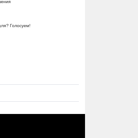
шения
уля? Голосуем!