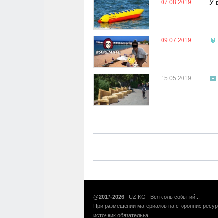
У 
07.08.2019
09.07.2019
15.05.2019
@2017-2026
TUZ.KG - Вся соль событий...
При размещении материалов на сторонних ресур
источник обязательна.