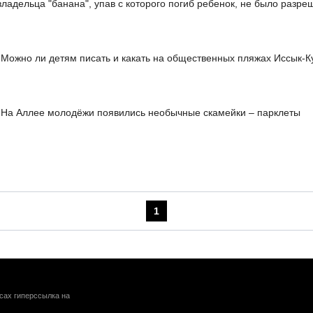
владельца "банана", упав с которого погиб ребенок, не было разре
Можно ли детям писать и какать на общественных пляжах Иссык-К
На Аллее молодёжи появились необычные скамейки – парклеты
1
сах гиперссылка на