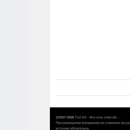
@2017-2026
TUZ.KG - Вся соль событий...
При размещении материалов на сторонних ресур
источник обязательна.