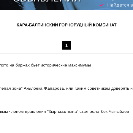
КАРА-БАЛТИНСКИЙ ГОРНОРУДНЫЙ КОМБИНАТ
1
лото на биржах бьет исторические максимумы
лепая зона" Акылбека Жапарова, или Каким советникам доверять н
вым членом правления "Кыргызалтына" стал Болотбек Чыныбаев