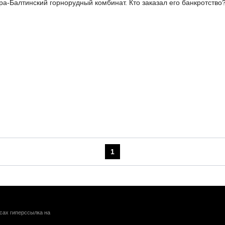
ра-Балтинский горнорудный комбинат. Кто заказал его банкротство
1
сах гиперссылка на