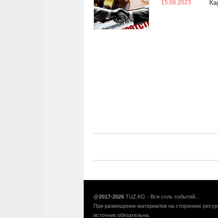
Ка
15.06.2023
@2017-2026
TUZ.KG - Вся соль событий...
При размещении материалов на сторонних ресур
источник обязательна.