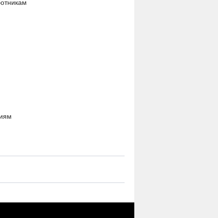
ботникам
циям