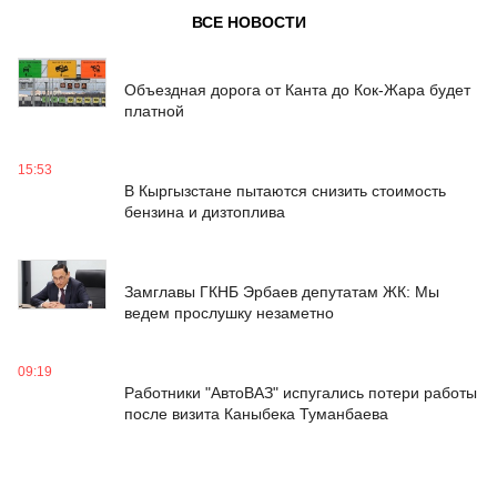
ВСЕ НОВОСТИ
16:55
Объездная дорога от Канта до Кок-Жара будет
платной
15:53
В Кыргызстане пытаются снизить стоимость
бензина и дизтоплива
14:29
Замглавы ГКНБ Эрбаев депутатам ЖК: Мы
ведем прослушку незаметно
09:19
Работники "АвтоВАЗ" испугались потери работы
после визита Каныбека Туманбаева