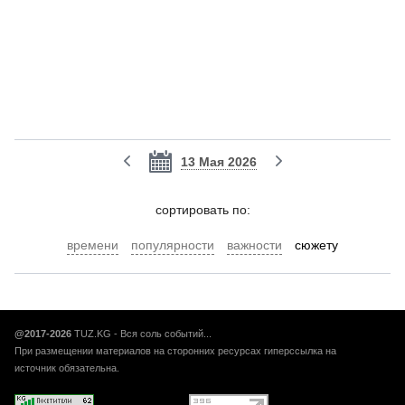
13 Мая 2026
cортировать по:
времени
популярности
важности
сюжету
@2017-2026
TUZ.KG - Вся соль событий...
При размещении материалов на сторонних ресурсах гиперссылка на
источник обязательна.