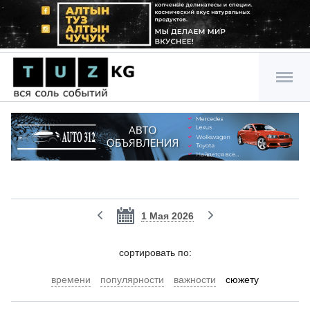
1 Мая 2026
cортировать по:
времени
популярности
важности
сюжету