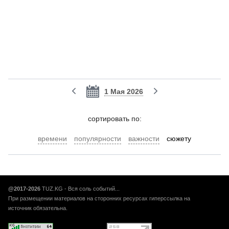
1 Мая 2026
cортировать по:
времени
популярности
важности
сюжету
@2017-2026
TUZ.KG - Вся соль событий...
При размещении материалов на сторонних ресурсах гиперссылка на
источник обязательна.