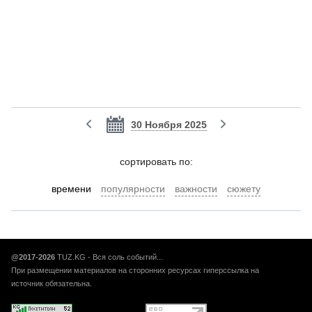
30 Ноября 2025
cортировать по:
времени
популярности
важности
сюжету
@2017-2026
TUZ.KG - Вся соль событий...
При размещении материалов на сторонних ресурсах гиперссылка на
источник обязательна.