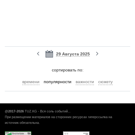
29 Августа 2025
cортировать по:
времени
популярности
важности
сюжету
@2017-2026
TUZ.KG - Вся соль событий...
При размещении материалов на сторонних ресурсах гиперссылка на
источник обязательна.