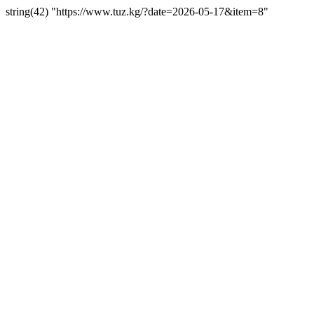
string(42) "https://www.tuz.kg/?date=2026-05-17&item=8"